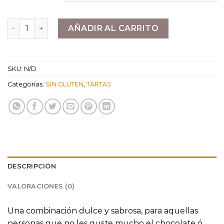
26,64 €
hasta
Tarta Crema y Yema Tostada cantidad
AÑADIR AL CARRITO
53,28 €
SKU:
N/D
Categorías:
SIN GLUTEN
,
TARTAS
DESCRIPCIÓN
VALORACIONES (0)
Una combinación dulce y sabrosa, para aquellas
personas que no les guste mucho el chocolate ó