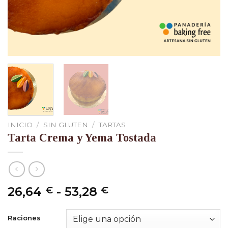
INICIO
/
SIN GLUTEN
/
TARTAS
Tarta Crema y Yema Tostada
Rango
26,64
-
53,28
€
€
de
precios:
Raciones
desde