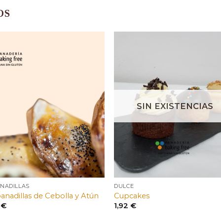
OS
SIN EXISTENCIAS
NADILLAS
DULCE
nadillas de Cebolla y Atún
Cupcakes
0
€
1,92
€