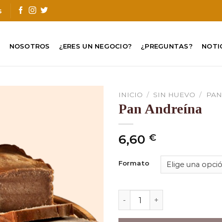
s
O
NOSOTROS
¿ERES UN NEGOCIO?
¿PREGUNTAS?
NOTI
INICIO
/
SIN HUEVO
/
PAN
Pan Andreína
6,60
€
Formato
Pan Andreína cantidad