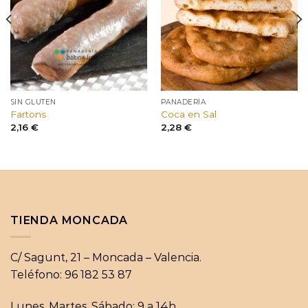
SIN GLUTEN
PANADERÍA
Fartons
Coca en Sal
2,16
€
2,28
€
TIENDA MONCADA
C/ Sagunt, 21 – Moncada – Valencia.
Teléfono: 96 182 53 87
Lunes, Martes, Sábado: 9 a 14h.