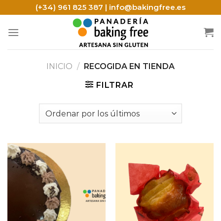
Skip
(+34) 961 825 387 | info@bakingfree.es
to
content
INICIO
/
RECOGIDA EN TIENDA
FILTRAR