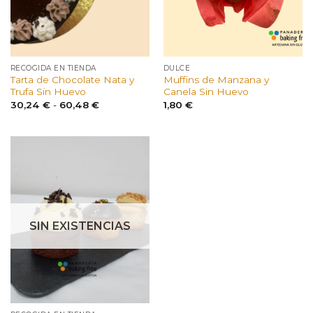
RECOGIDA EN TIENDA
DULCE
Tarta de Chocolate Nata y
Muffins de Manzana y
Trufa Sin Huevo
Canela Sin Huevo
Rango
30,24
€
-
60,48
€
1,80
€
de
precios:
desde
30,24 €
hasta
60,48 €
SIN EXISTENCIAS