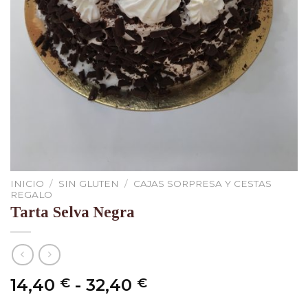
INICIO
/
SIN GLUTEN
/
CAJAS SORPRESA Y CESTAS
REGALO
Tarta Selva Negra
Rango
14,40
-
32,40
€
€
de