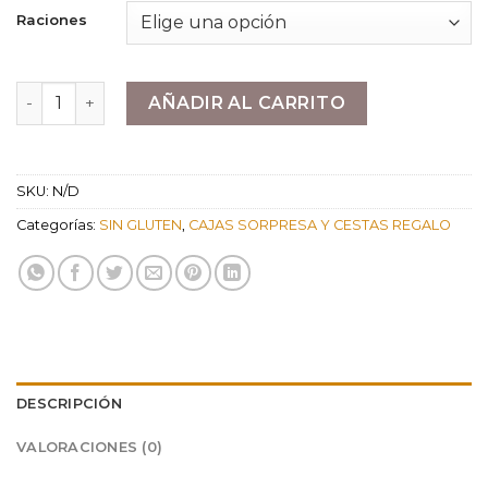
precios:
Raciones
desde
14,40 €
hasta
Tarta Selva Negra cantidad
AÑADIR AL CARRITO
32,40 €
SKU:
N/D
Categorías:
SIN GLUTEN
,
CAJAS SORPRESA Y CESTAS REGALO
DESCRIPCIÓN
VALORACIONES (0)