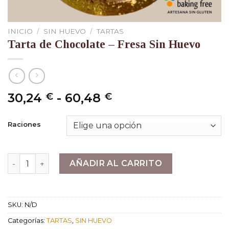
INICIO
/
SIN HUEVO
/
TARTAS
Tarta de Chocolate – Fresa Sin Huevo
Rango
30,24
-
60,48
€
€
de
precios:
Raciones
desde
30,24 €
hasta
Tarta de Chocolate - Fresa Sin Huevo cantidad
AÑADIR AL CARRITO
60,48 €
SKU:
N/D
Categorías:
TARTAS
,
SIN HUEVO