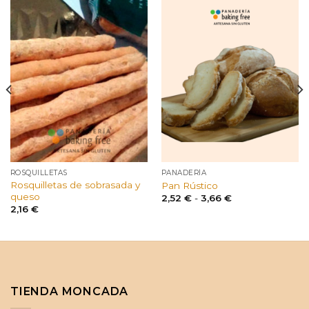
ROSQUILLETAS
PANADERÍA
Rosquilletas de sobrasada y
Pan Rústico
queso
Rango
2,52
€
-
3,66
€
de
2,16
€
precios:
desde
2,52 €
hasta
3,66 €
TIENDA MONCADA