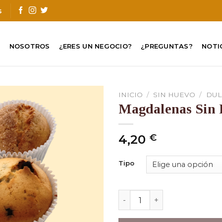
s
O
NOSOTROS
¿ERES UN NEGOCIO?
¿PREGUNTAS?
NOTI
INICIO
/
SIN HUEVO
/
DUL
Magdalenas Sin
4,20
€
Tipo
Magdalenas Sin Huevo can