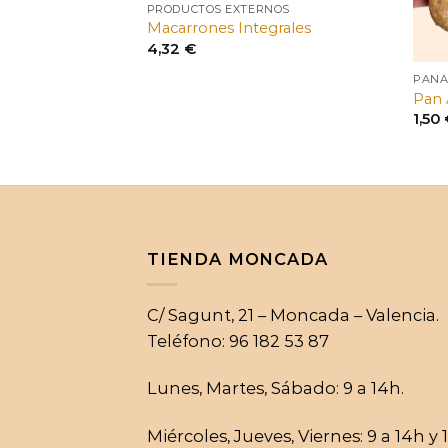
PRODUCTOS EXTERNOS
Macarrones Integrales
4,32
€
PANA
Pan
ango
1,50
e
recios:
esde
,52 €
asta
,66 €
TIENDA MONCADA
C/ Sagunt, 21 – Moncada – Valencia.
Teléfono: 96 182 53 87
Lunes, Martes, Sábado: 9 a 14h.
Miércoles, Jueves, Viernes: 9 a 14h y 