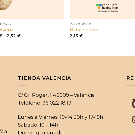
DERÍA
PANADERÍA
 Avena
Barra de Pan
Rango
€
-
2,52
€
2,13
€
de
precios:
desde
1,50 €
hasta
2,52 €
TIENDA VALENCIA
RE
C/ Gil Roger, 1 46009 – Valencia
Teléfono: 96 022 18 19
Lunes a Viernes: 10–14:30h y 17-19h.
Sábado: 10 – 14h.
17 a
Domingo cerrado