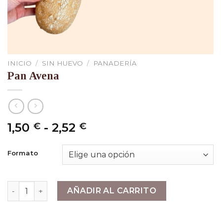
INICIO
/
SIN HUEVO
/
PANADERÍA
Pan Avena
Rango
1,50
-
2,52
€
€
de
precios:
Formato
desde
1,50 €
hasta
Pan Avena cantidad
AÑADIR AL CARRITO
2,52 €