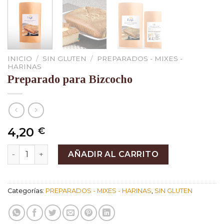
INICIO
/
SIN GLUTEN
/
PREPARADOS - MIXES -
HARINAS
Preparado para Bizcocho
4,20
€
Preparado para Bizcocho cantidad
AÑADIR AL CARRITO
Categorías:
PREPARADOS - MIXES - HARINAS
,
SIN GLUTEN