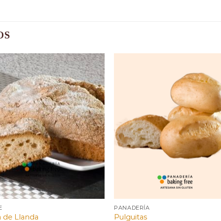
OS
E
PANADERÍA
 de Llanda
Pulguitas