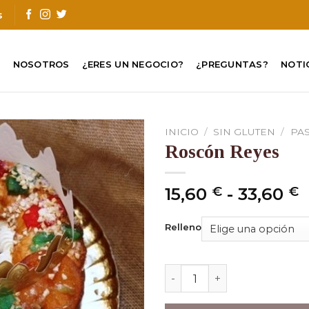
s
O
NOSOTROS
¿ERES UN NEGOCIO?
¿PREGUNTAS?
NOTI
INICIO
/
SIN GLUTEN
/
PA
Roscón Reyes
15,60
€
-
33,60
€
d
p
Relleno
d
1
Roscón Reyes cantidad
h
3