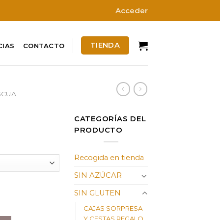
Acceder
TIENDA
CIAS
CONTACTO
SCUA
CATEGORÍAS DEL
PRODUCTO
Rango
e
Recogida en tienda
recios:
esde
SIN AZÚCAR
5,60 €
SIN GLUTEN
asta
3,60 €
CAJAS SORPRESA
Y CESTAS REGALO