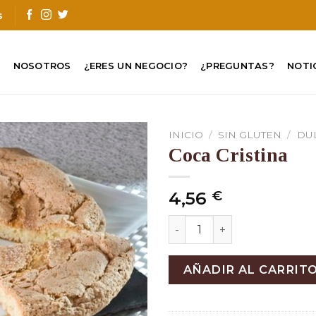
s
O
NOSOTROS
¿ERES UN NEGOCIO?
¿PREGUNTAS?
NOTI
INICIO
/
SIN GLUTEN
/
DU
Coca Cristina
4,56
€
Coca Cristina cantidad
AÑADIR AL CARRIT