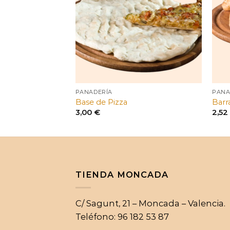
PANADERÍA
PANA
Base de Pizza
Barr
ango
3,00
€
2,5
e
ecios:
esde
,50 €
asta
,60 €
TIENDA MONCADA
C/ Sagunt, 21 – Moncada – Valencia.
Teléfono: 96 182 53 87