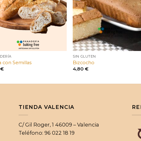
DERÍA
SIN GLUTEN
a con Semillas
Bizcocho
2
€
4,80
€
TIENDA VALENCIA
RE
C/ Gil Roger, 1 46009 – Valencia
Teléfono: 96 022 18 19