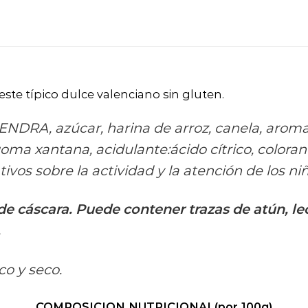
 este típico dulce valenciano sin gluten.
DRA, azúcar, harina de arroz, canela, aroma 
goma xantana, acidulante:ácido cítrico, coloran
vos sobre la actividad y la atención de los niñ
e cáscara. Puede contener trazas de atún, lec
.
co y seco.
COMPOSICION NUTRICIONAL(por 100g)