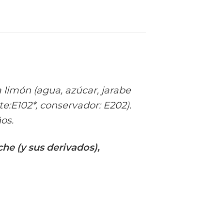
limón (agua, azúcar, jarabe
te:E102*, conservador: E202).
os.
he (y sus derivados),