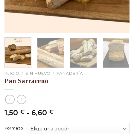
INICIO
/
SIN HUEVO
/
PANADERÍA
Pan Sarraceno
Rango
1,50
-
6,60
€
€
de
precios:
Formato
desde