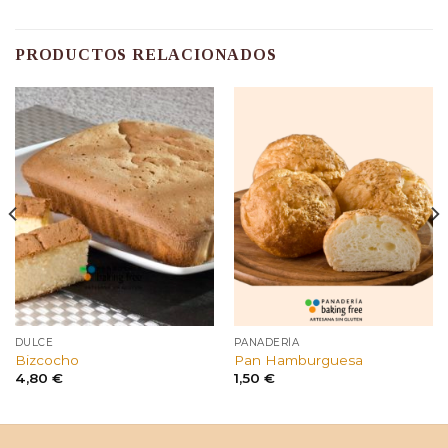
PRODUCTOS RELACIONADOS
DULCE
PANADERÍA
Bizcocho
Pan Hamburguesa
4,80
€
1,50
€