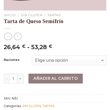
INICIO
/
SIN GLUTEN
/
TARTAS
Tarta de Queso Semifrío
Rango
26,64
-
53,28
€
€
de
precios:
Raciones
desde
26,64 €
hasta
Tarta de Queso Semifrío cantidad
AÑADIR AL CARRITO
53,28 €
SKU:
N/D
Categorías:
SIN GLUTEN
,
TARTAS