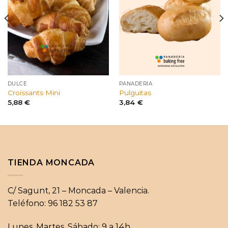
DULCE
PANADERÍA
Croissants Mini
Pulguitas
5,88
€
3,84
€
TIENDA MONCADA
C/ Sagunt, 21 – Moncada – Valencia.
Teléfono: 96 182 53 87
Lunes, Martes, Sábado: 9 a 14h.