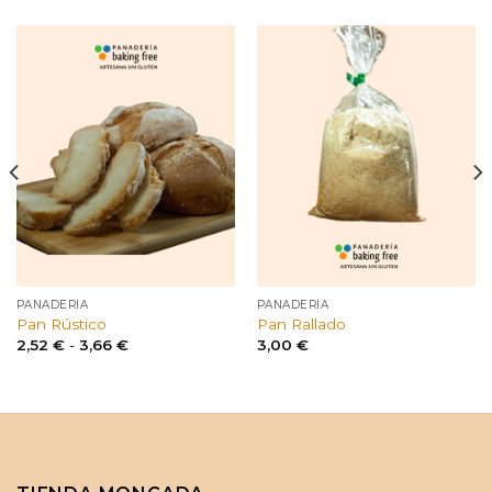
PANADERÍA
PANADERÍA
Pan Rústico
Pan Rallado
Rango
2,52
€
-
3,66
€
3,00
€
de
precios:
desde
2,52 €
hasta
3,66 €