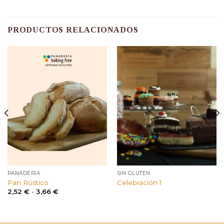
PRODUCTOS RELACIONADOS
PANADERÍA
SIN GLUTEN
Pan Rústico
Celebración 1
Rango
2,52
€
-
3,66
€
de
precios:
desde
2,52 €
hasta