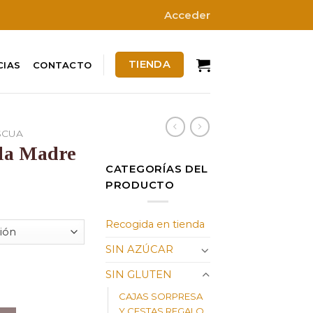
Acceder
TIENDA
CIAS
CONTACTO
SCUA
 la Madre
CATEGORÍAS DEL
PRODUCTO
ango
e
Recogida en tienda
recios:
esde
SIN AZÚCAR
7,00 €
SIN GLUTEN
antidad
asta
1,00 €
CAJAS SORPRESA
Y CESTAS REGALO