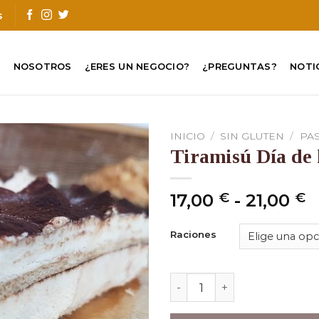
s
O
NOSOTROS
¿ERES UN NEGOCIO?
¿PREGUNTAS?
NOTI
INICIO
/
SIN GLUTEN
/
PA
Tiramisú Día de
R
17,00
€
-
21,00
€
d
p
Raciones
d
1
Tiramisú Día de la Madre c
h
2