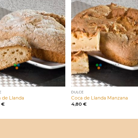
E
DULCE
 de Llanda
Coca de Llanda Manzana
0
€
4,80
€