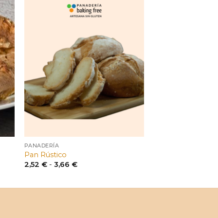
PANADERÍA
Pan Rústico
Rango
2,52
€
-
3,66
€
de
precios:
desde
2,52 €
hasta
3,66 €