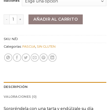
Raciones
desde
25,20 €
hasta
Tarta Día de la Madre cantidad
AÑADIR AL CARRITO
28,20 €
SKU:
N/D
Categorías:
PASCUA
,
SIN GLUTEN
DESCRIPCIÓN
VALORACIONES (0)
Sorpréndela con una tarta y endúlzale su día