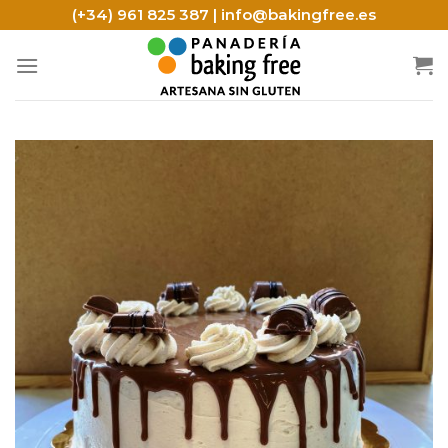
Skip
(+34) 961 825 387 | info@bakingfree.es
to
content