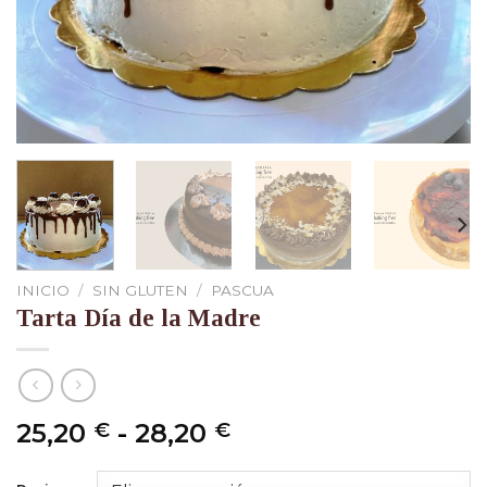
INICIO
/
SIN GLUTEN
/
PASCUA
Tarta Día de la Madre
Rango
25,20
-
28,20
€
€
de
precios: