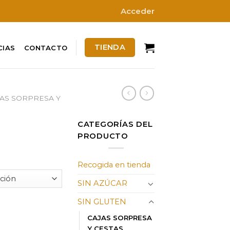
Acceder
TIENDA
CIAS
CONTACTO
AS SORPRESA Y
CATEGORÍAS DEL
PRODUCTO
ngo
Recogida en tienda
ecios:
SIN AZÚCAR
sde
60 €
SIN GLUTEN
sta
CAJAS SORPRESA
99 €
Y CESTAS