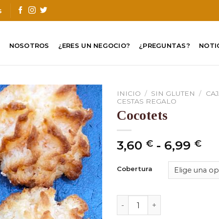
s
O
NOSOTROS
¿ERES UN NEGOCIO?
¿PREGUNTAS?
NOTI
INICIO
/
SIN GLUTEN
/
CAJ
CESTAS REGALO
Cocotets
Ra
3,60
€
-
6,99
€
de
pr
Cobertura
de
3,
Cocotets cantidad
ha
6,