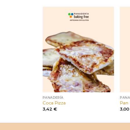
ocolate
PANADERÍA
PANA
Coca Pizza
Pan 
3,42
€
3,0