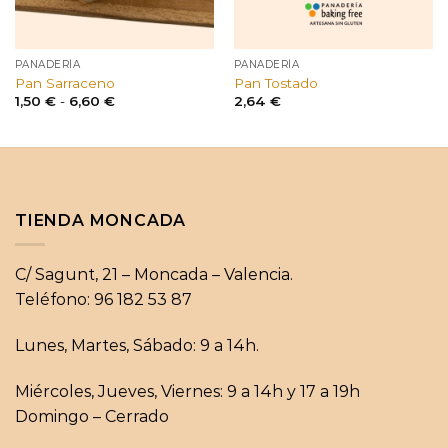
PANADERÍA
PANADERÍA
Pan Sarraceno
Pan Tostado
Rango
1,50
€
-
6,60
€
2,64
€
de
precios:
desde
1,50 €
hasta
6,60 €
TIENDA MONCADA
C/ Sagunt, 21 – Moncada – Valencia.
Teléfono: 96 182 53 87
Lunes, Martes, Sábado: 9 a 14h.
Miércoles, Jueves, Viernes: 9 a 14h y 17 a 19h
Domingo – Cerrado