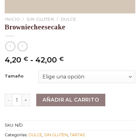
INICIO
/
SIN GLUTEN
/
DULCE
Browniecheesecake
Rango
4,20
-
42,00
€
€
de
precios:
Tamaño
desde
4,20 €
hasta
Browniecheesecake cantidad
AÑADIR AL CARRITO
42,00 €
SKU:
N/D
Categorías:
DULCE
,
SIN GLUTEN
,
TARTAS