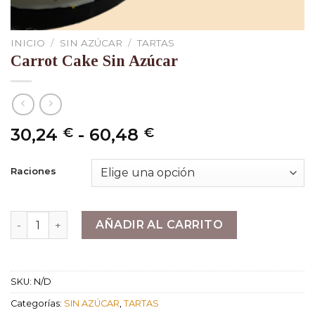
INICIO
/
SIN AZÚCAR
/
TARTAS
Carrot Cake Sin Azúcar
Rango
30,24
-
60,48
€
€
de
precios:
Raciones
desde
30,24 €
hasta
Carrot Cake Sin Azúcar cantidad
AÑADIR AL CARRITO
60,48 €
SKU:
N/D
Categorías:
SIN AZÚCAR
,
TARTAS