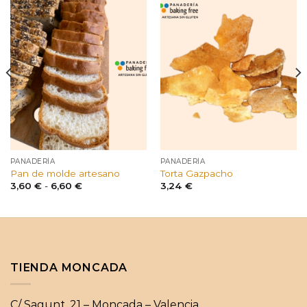
PANADERÍA
PANADERÍA
Pan de molde artesano
Torta Gazpacho
Rango
3,60
€
-
6,60
€
3,24
€
de
precios:
desde
3,60 €
hasta
6,60 €
TIENDA MONCADA
C/ Sagunt, 21 – Moncada – Valencia.