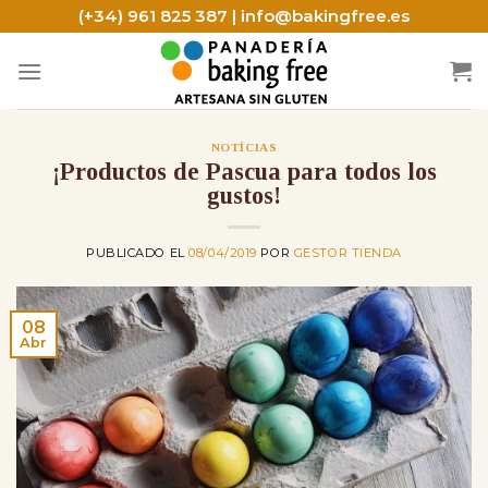
Skip
(+34) 961 825 387 | info@bakingfree.es
to
content
NOTÍCIAS
¡Productos de Pascua para todos los
gustos!
PUBLICADO EL
08/04/2019
POR
GESTOR TIENDA
08
Abr