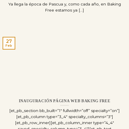
Ya llega la época de Pascua y, como cada año, en Baking
Free estamos ya [...]
27
Feb
INAUGURACIÓN PÁGINA WEB BAKING FREE
[et_pb_section bb_built=”1″ fullwidth=”off” specialty=”on”]
[et_pb_column type=”3_4″ specialty_columns=”3″]
[et_pb_row_inner][et_pb_column_inner type=”4_4″
saved_specialty_column_type=”3_4″][et_pb_text