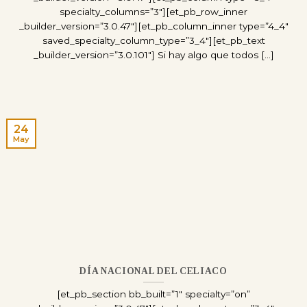
specialty_columns=”3″][et_pb_row_inner
_builder_version=”3.0.47″][et_pb_column_inner type=”4_4″
saved_specialty_column_type=”3_4″][et_pb_text
_builder_version=”3.0.101″] Si hay algo que todos [...]
24
May
DÍA NACIONAL DEL CELIACO
[et_pb_section bb_built=”1″ specialty=”on”