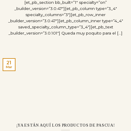
[et_pb_section bb_built=”1″ specialty=”on”
_builder_version=”3.0.47″][et_pb_column type=”3_4″
specialty_columns=”3″][et_pb_row_inner
_builder_version=”3.0.47″][et_pb_column_inner type=”4_4″
saved_specialty_column_type=”3_4″][et_pb_text
_builder_version=”3.0.101″] Queda muy poquito para el [...]
21
Mar
¡YA ESTÁN AQUÍ LOS PRODUCTOS DE PASCUA!