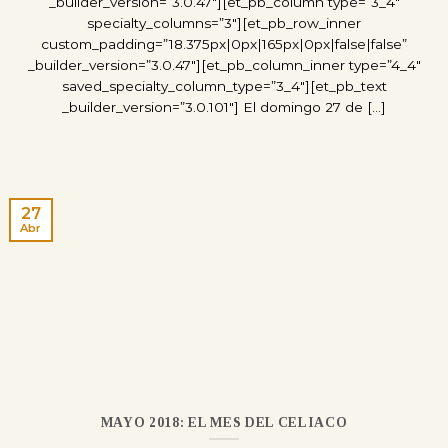
_builder_version=”3.0.47″][et_pb_column type=”3_4″
specialty_columns=”3″][et_pb_row_inner
custom_padding=”18.375px|0px|165px|0px|false|false”
_builder_version=”3.0.47″][et_pb_column_inner type=”4_4″
saved_specialty_column_type=”3_4″][et_pb_text
_builder_version=”3.0.101″] El domingo 27 de [...]
27
Abr
MAYO 2018: EL MES DEL CELIACO