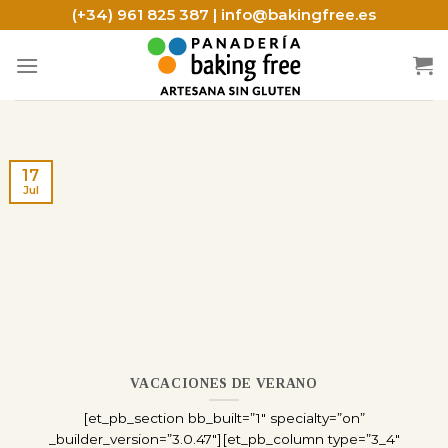
Skip
(+34) 961 825 387 | info@bakingfree.es
to
content
17
Jul
VACACIONES DE VERANO
[et_pb_section bb_built=”1″ specialty=”on”
_builder_version=”3.0.47″][et_pb_column type=”3_4″