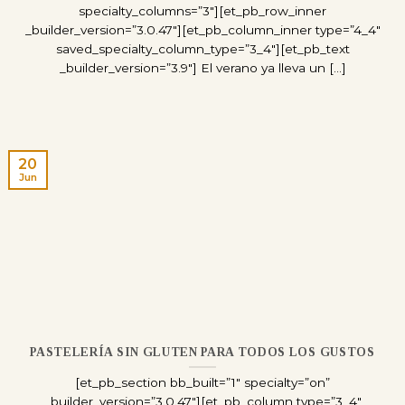
specialty_columns=”3″][et_pb_row_inner
_builder_version=”3.0.47″][et_pb_column_inner type=”4_4″
saved_specialty_column_type=”3_4″][et_pb_text
_builder_version=”3.9″] El verano ya lleva un [...]
20
Jun
PASTELERÍA SIN GLUTEN PARA TODOS LOS GUSTOS
[et_pb_section bb_built=”1″ specialty=”on”
_builder_version=”3.0.47″][et_pb_column type=”3_4″