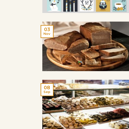
03
Nov
08
Sep