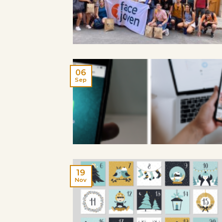
06
Sep
19
Nov