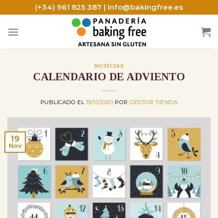
Skip
(+34) 961 825 387 | info@bakingfree.es
to
content
NOTÍCIAS
CALENDARIO DE ADVIENTO
PUBLICADO EL
19/11/2021
POR
GESTOR TIENDA
19
Nov