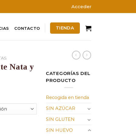
Acceder
TIENDA
CIAS
CONTACTO
TAS
te Nata y
CATEGORÍAS DEL
PRODUCTO
Rango
Recogida en tienda
de
precios:
SIN AZÚCAR
desde
SIN GLUTEN
30,24 €
Trufa Sin Huevo cantidad
hasta
SIN HUEVO