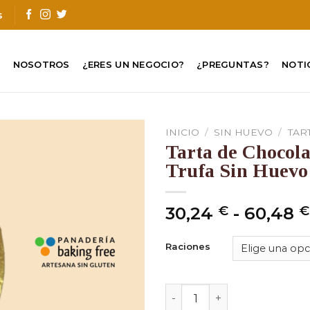
s
O
NOSOTROS
¿ERES UN NEGOCIO?
¿PREGUNTAS?
NOTI
INICIO
/
SIN HUEVO
/
TAR
Tarta de Chocola
Trufa Sin Huevo
30,24
€
-
60,48
€
Raciones
Tarta de Chocolate Nata y 