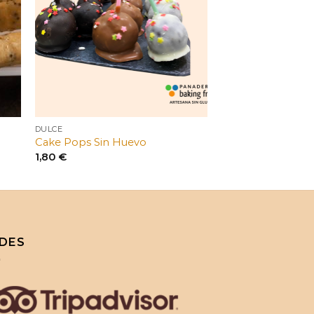
DULCE
Cake Pops Sin Huevo
1,80
€
DES