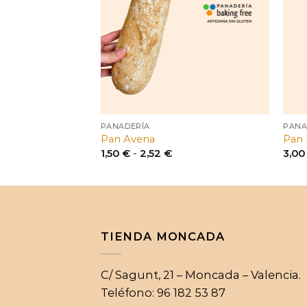
PANADERÍA
PANA
Pan Avena
Pan 
Rango
1,50
€
-
2,52
€
3,0
de
precios:
desde
1,50 €
hasta
2,52 €
TIENDA MONCADA
C/ Sagunt, 21 – Moncada – Valencia.
Teléfono: 96 182 53 87