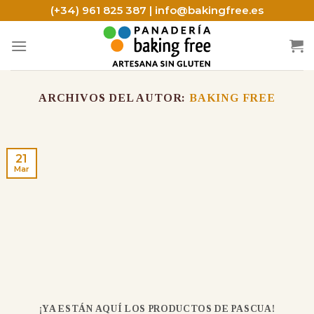
Skip
(+34) 961 825 387 | info@bakingfree.es
to
content
ARCHIVOS DEL AUTOR:
BAKING FREE
21
Mar
¡YA ESTÁN AQUÍ LOS PRODUCTOS DE PASCUA!