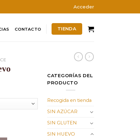
Acceder
TIENDA
CIAS
CONTACTO
CE
evo
CATEGORÍAS DEL
PRODUCTO
ngo
Recogida en tienda
ecios:
sde
SIN AZÚCAR
90 €
SIN GLUTEN
ad
sta
00 €
SIN HUEVO