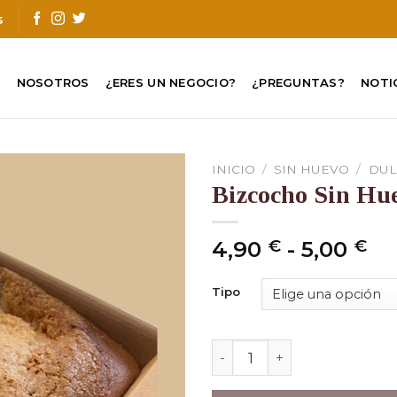
s
O
NOSOTROS
¿ERES UN NEGOCIO?
¿PREGUNTAS?
NOTI
INICIO
/
SIN HUEVO
/
DUL
Bizcocho Sin Hu
Ra
4,90
€
-
5,00
€
de
pr
Tipo
de
4,
Bizcocho Sin Huevo cantid
ha
5,