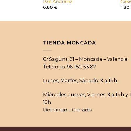
rraceno
Pan Andreína
Cake
6,60
€
1,80
TIENDA MONCADA
C/ Sagunt, 21 – Moncada – Valencia.
Teléfono: 96 182 53 87
Lunes, Martes, Sábado: 9 a 14h.
Miércoles, Jueves, Viernes: 9 a 14h y 
19h
Domingo – Cerrado