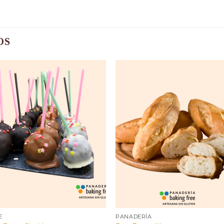
OS
E
PANADERÍA