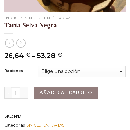
INICIO
/
SIN GLUTEN
/
TARTAS
Tarta Selva Negra
Rango
26,64
-
53,28
€
€
de
precios:
Raciones
desde
26,64 €
hasta
Tarta Selva Negra cantidad
AÑADIR AL CARRITO
53,28 €
SKU:
N/D
Categorías:
SIN GLUTEN
,
TARTAS