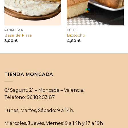
PANADERÍA
DULCE
Base de Pizza
Bizcocho
3,00
€
4,80
€
TIENDA MONCADA
C/ Sagunt, 21 – Moncada – Valencia.
Teléfono: 96 182 53 87
Lunes, Martes, Sábado: 9 a 14h.
Miércoles, Jueves, Viernes: 9 a 14h y 17 a 19h