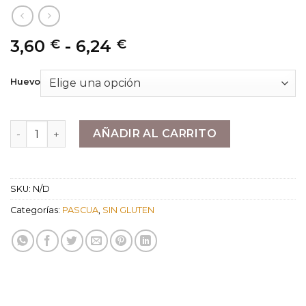
Rango
3,60
-
6,24
€
€
de
precios:
Huevo
desde
3,60 €
hasta
Mona de Pascua cantidad
AÑADIR AL CARRITO
6,24 €
SKU:
N/D
Categorías:
PASCUA
,
SIN GLUTEN