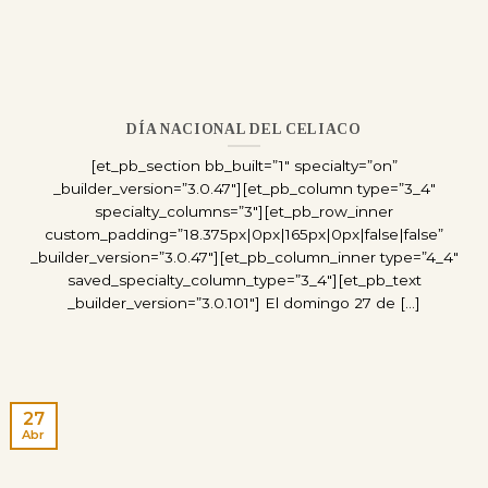
DÍA NACIONAL DEL CELIACO
[et_pb_section bb_built=”1″ specialty=”on”
_builder_version=”3.0.47″][et_pb_column type=”3_4″
specialty_columns=”3″][et_pb_row_inner
custom_padding=”18.375px|0px|165px|0px|false|false”
_builder_version=”3.0.47″][et_pb_column_inner type=”4_4″
saved_specialty_column_type=”3_4″][et_pb_text
_builder_version=”3.0.101″] El domingo 27 de [...]
27
Abr