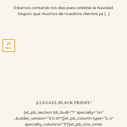
Estamos contando los días para celebrar la Navidad.
Seguro que muchos de nuestros clientes ya [...]
21
Nov
¡LLEGA EL BLACK FRIDAY!
[et_pb_section bb_built=”1″ specialty=”on”
_builder_version=”3.0.47″][et_pb_column type=”3_4″
specialty_columns=”3″][et_pb_row_inner