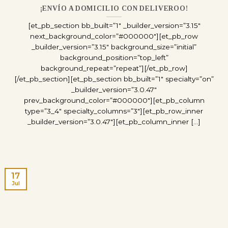
¡ENVÍO A DOMICILIO CON DELIVEROO!
[et_pb_section bb_built=”1″ _builder_version=”3.15″
next_background_color=”#000000″][et_pb_row
_builder_version=”3.15″ background_size=”initial”
background_position=”top_left”
background_repeat=”repeat”][/et_pb_row]
[/et_pb_section][et_pb_section bb_built=”1″ specialty=”on”
_builder_version=”3.0.47″
prev_background_color=”#000000″][et_pb_column
type=”3_4″ specialty_columns=”3″][et_pb_row_inner
_builder_version=”3.0.47″][et_pb_column_inner [...]
17
Jul