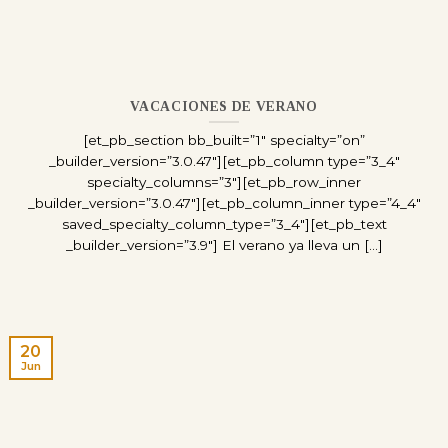
VACACIONES DE VERANO
[et_pb_section bb_built=”1″ specialty=”on”
_builder_version=”3.0.47″][et_pb_column type=”3_4″
specialty_columns=”3″][et_pb_row_inner
_builder_version=”3.0.47″][et_pb_column_inner type=”4_4″
saved_specialty_column_type=”3_4″][et_pb_text
_builder_version=”3.9″] El verano ya lleva un [...]
20
Jun