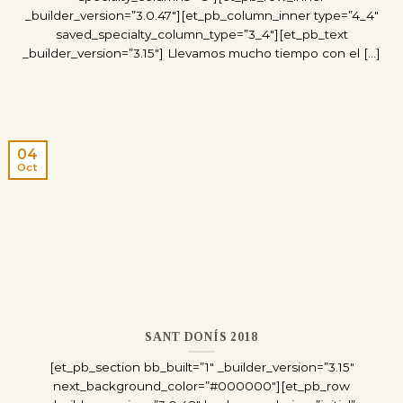
_builder_version=”3.0.47″][et_pb_column_inner type=”4_4″
saved_specialty_column_type=”3_4″][et_pb_text
_builder_version=”3.15″] Llevamos mucho tiempo con el [...]
04
Oct
SANT DONÍS 2018
[et_pb_section bb_built=”1″ _builder_version=”3.15″
next_background_color=”#000000″][et_pb_row