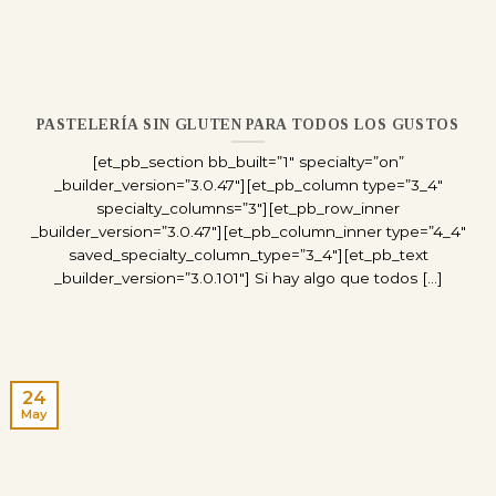
PASTELERÍA SIN GLUTEN PARA TODOS LOS GUSTOS
[et_pb_section bb_built=”1″ specialty=”on”
_builder_version=”3.0.47″][et_pb_column type=”3_4″
specialty_columns=”3″][et_pb_row_inner
_builder_version=”3.0.47″][et_pb_column_inner type=”4_4″
saved_specialty_column_type=”3_4″][et_pb_text
_builder_version=”3.0.101″] Si hay algo que todos [...]
24
May