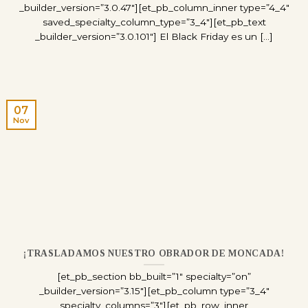
_builder_version=”3.0.47″][et_pb_column_inner type=”4_4″
saved_specialty_column_type=”3_4″][et_pb_text
_builder_version=”3.0.101″] El Black Friday es un [...]
07
Nov
¡TRASLADAMOS NUESTRO OBRADOR DE MONCADA!
[et_pb_section bb_built=”1″ specialty=”on”
_builder_version=”3.15″][et_pb_column type=”3_4″
specialty_columns=”3″][et_pb_row_inner