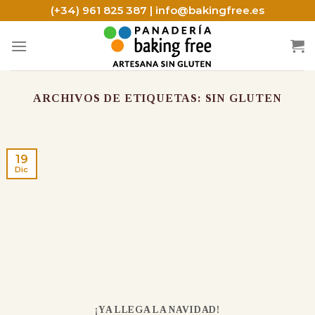
Skip
(+34) 961 825 387 | info@bakingfree.es
to
content
ARCHIVOS DE ETIQUETAS:
SIN GLUTEN
19
Dic
¡YA LLEGA LA NAVIDAD!