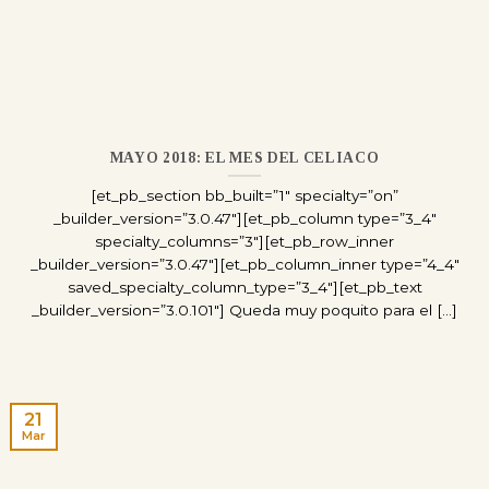
MAYO 2018: EL MES DEL CELIACO
[et_pb_section bb_built=”1″ specialty=”on”
_builder_version=”3.0.47″][et_pb_column type=”3_4″
specialty_columns=”3″][et_pb_row_inner
_builder_version=”3.0.47″][et_pb_column_inner type=”4_4″
saved_specialty_column_type=”3_4″][et_pb_text
_builder_version=”3.0.101″] Queda muy poquito para el [...]
21
Mar