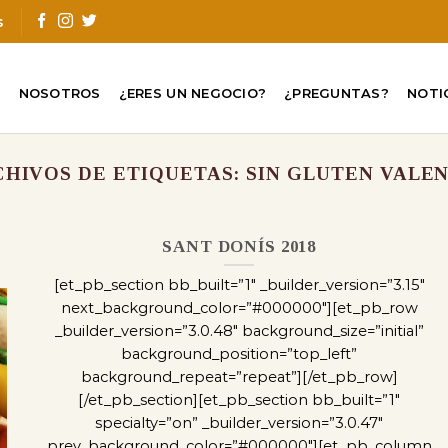
s
O
NOSOTROS
¿ERES UN NEGOCIO?
¿PREGUNTAS?
NOTI
HIVOS DE ETIQUETAS:
SIN GLUTEN VALE
SANT DONÍS 2018
[et_pb_section bb_built=”1″ _builder_version=”3.15″
next_background_color=”#000000″][et_pb_row
_builder_version=”3.0.48″ background_size=”initial”
background_position=”top_left”
background_repeat=”repeat”][/et_pb_row]
[/et_pb_section][et_pb_section bb_built=”1″
specialty=”on” _builder_version=”3.0.47″
prev_background_color=”#000000″][et_pb_column