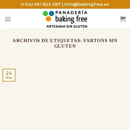
Skip
(+34) 961 825 387 | info@bakingfree.es
to
content
ARCHIVOS DE ETIQUETAS:
FARTONS SIN
GLUTEN
24
May