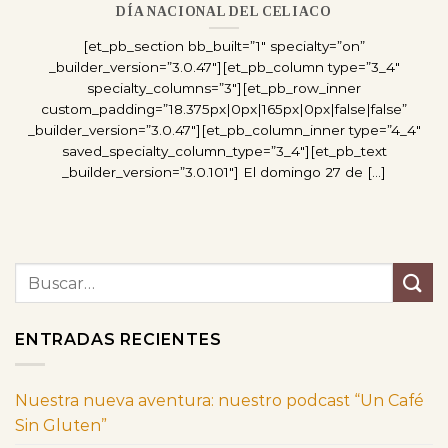
DÍA NACIONAL DEL CELIACO
[et_pb_section bb_built=”1″ specialty=”on”
_builder_version=”3.0.47″][et_pb_column type=”3_4″
specialty_columns=”3″][et_pb_row_inner
custom_padding=”18.375px|0px|165px|0px|false|false”
_builder_version=”3.0.47″][et_pb_column_inner type=”4_4″
saved_specialty_column_type=”3_4″][et_pb_text
_builder_version=”3.0.101″] El domingo 27 de [...]
ENTRADAS RECIENTES
Nuestra nueva aventura: nuestro podcast “Un Café
Sin Gluten”