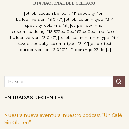
DÍA NACIONAL DEL CELIACO
[et_pb_section bb_built=”1″ specialty=”on”
_builder_version=”3.0.47″][et_pb_column type=”3_4″
specialty_columns=”3″][et_pb_row_inner
custom_padding=”18.375px|0px|165px|0px|false|false”
_builder_version=”3.0.47″][et_pb_column_inner type=”4_4″
saved_specialty_column_type=”3_4″][et_pb_text
_builder_version=”3.0.101″] El domingo 27 de [...]
ENTRADAS RECIENTES
Nuestra nueva aventura: nuestro podcast “Un Café
Sin Gluten”